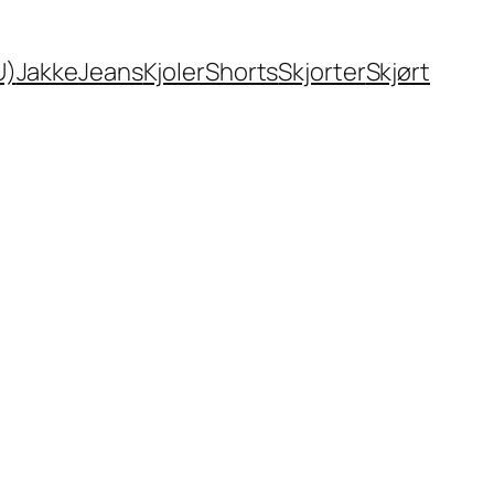
U)
Jakke
Jeans
Kjoler
Shorts
Skjorter
Skjørt