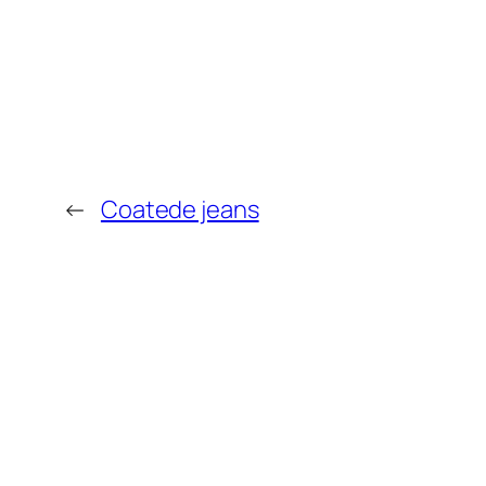
←
Coatede jeans