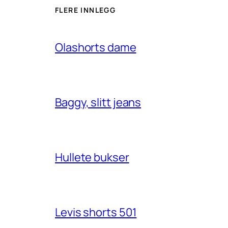
FLERE INNLEGG
Olashorts dame
Baggy, slitt jeans
Hullete bukser
Levis shorts 501