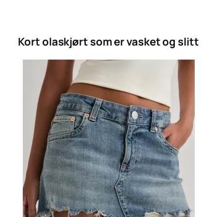
Kort olaskjørt som er vasket og slitt