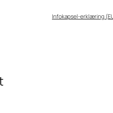
Infokapsel-erklæring (E
t