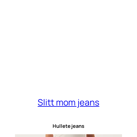
Slitt mom jeans
Hullete jeans