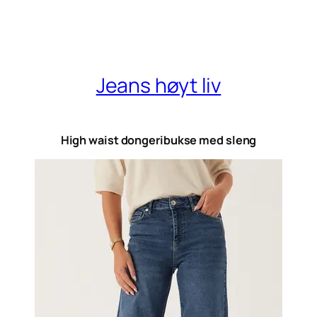
Jeans høyt liv
High waist dongeribukse med sleng