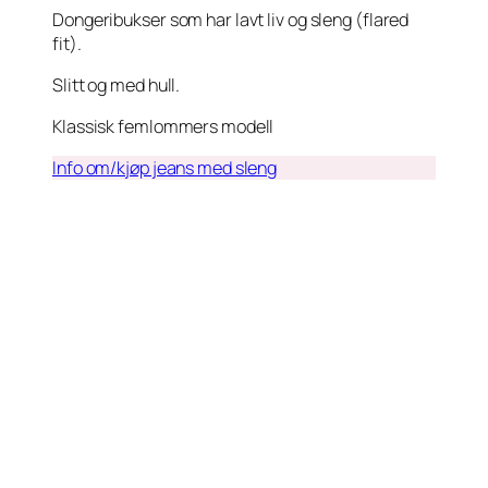
Dongeribukser som har lavt liv og sleng (flared
fit).
Slitt og med hull.
Klassisk femlommers modell
Info om/kjøp jeans med sleng