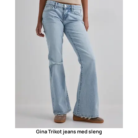
Gina Trikot jeans med sleng