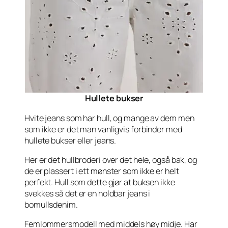
Hullete bukser
Hvite jeans som har hull, og mange av dem men
som ikke er det man vanligvis forbinder med
hullete bukser eller jeans.
Her er det hullbroderi over det hele, også bak, og
de er plassert i ett mønster som ikke er helt
perfekt. Hull som dette gjør at buksen ikke
svekkes så det er en holdbar jeans i
bomullsdenim.
Femlommersmodell med middels høy midje. Har