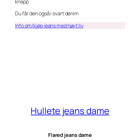
knapp
Du får den også i svart denim
Info om/kjøp jeans med høyt liv
Hullete jeans dame
Flared jeans dame