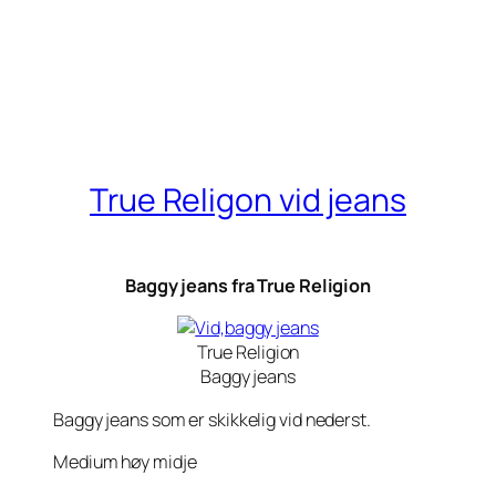
True Religon vid jeans
Baggy jeans fra True Religion
True Religion
Baggy jeans
Baggy jeans som er skikkelig vid nederst.
Medium høy midje