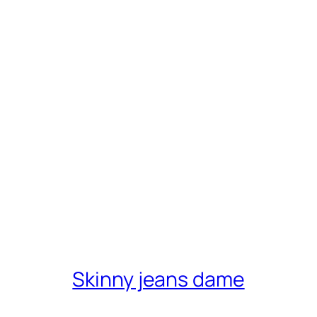
Skinny jeans dame