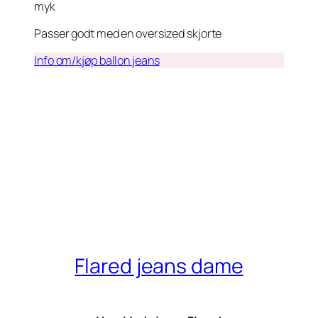
myk
Passer godt med en oversized skjorte
Info om/kjøp ballon jeans
Flared jeans dame