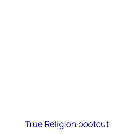
True Religion bootcut