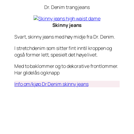
Dr. Denim trang jeans
Skinny jeans
Svart, skinny jeans med høy midje fra Dr. Denim.
I stretchdenim som sitter fint inntil kroppen og
også former lett, spesielt det høye livet.
Med to baklommer og to dekorative frontlommer.
Har glidelås og knapp
Info om/kjøp Dr Denim skinny jeans