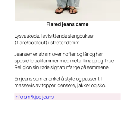
Flared jeans dame
Lysvaskede, lavtsittende slengbukser
(flare/bootcut) i stretchdenim.
Jeansen er stram over hofter og lår og har
spesielle baklommer med metallknapp og True
Religion sin røde signaturfarge på sømmene.
En jeans som er enkel å style og passer til
massevis av topper, gensere, jakker og sko.
Info om/kjøp jeans