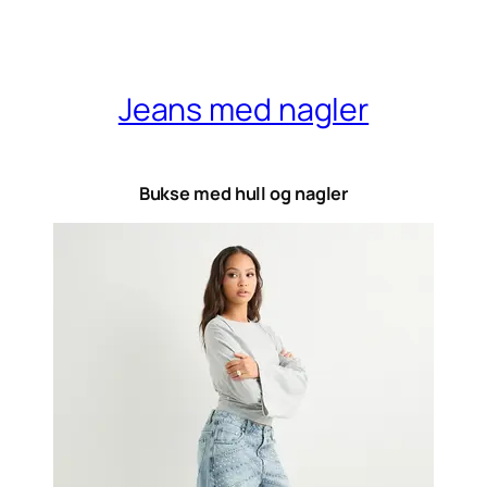
Jeans med nagler
Bukse med hull og nagler