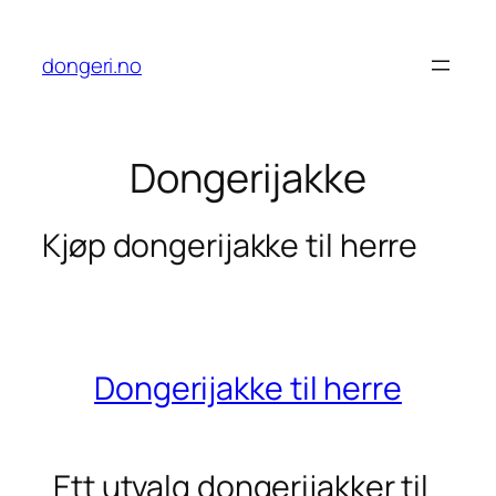
Hopp
til
dongeri.no
innhold
Dongerijakke
Kjøp dongerijakke til herre
Dongerijakke til herre
Ett utvalg dongerijakker til