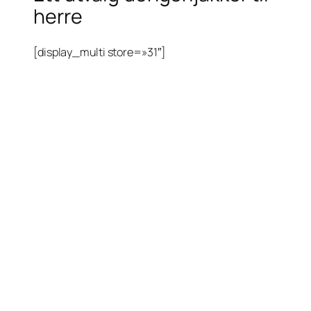
herre
[display_multi store=»31″]