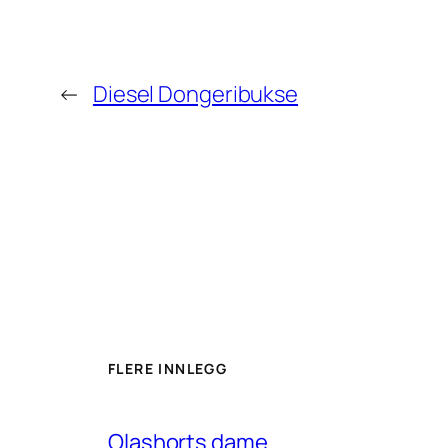
←
Diesel Dongeribukse
FLERE INNLEGG
Olashorts dame