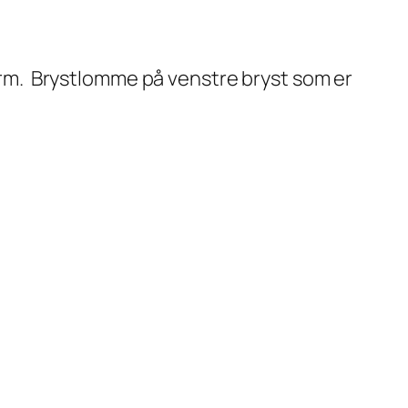
arm. Brystlomme på venstre bryst som er